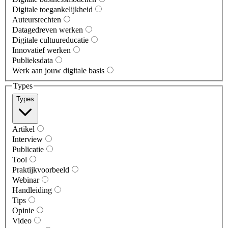
Digitale toegankelijkheid
Auteursrechten
Datagedreven werken
Digitale cultuureducatie
Innovatief werken
Publieksdata
Werk aan jouw digitale basis
Types
Types
Artikel
Interview
Publicatie
Tool
Praktijkvoorbeeld
Webinar
Handleiding
Tips
Opinie
Video